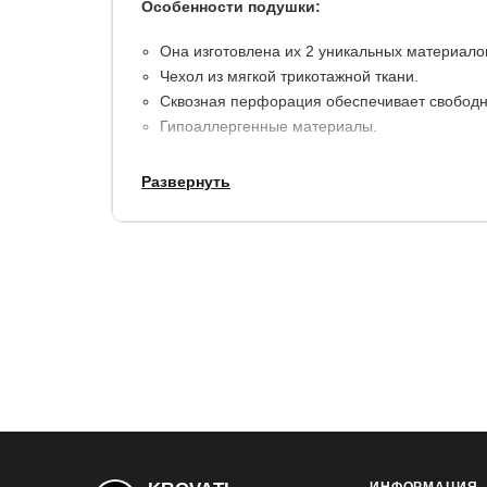
Особенности подушки:
Она изготовлена их 2 уникальных материало
Чехол из мягкой трикотажной ткани.
Сквозная перфорация обеспечивает свободн
Гипоаллергенные материалы.
Развернуть
Высота подушки:
12 см.
Наполнитель:
материал с эффектом "памяти"/ 
Размер:
40*64 см.
Обращаем Ваше внимание: допускаемые откло
+/-1 см.