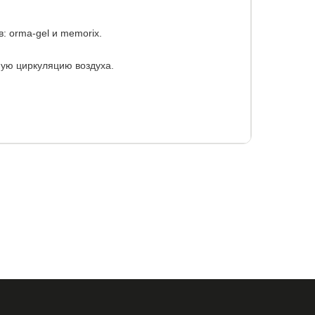
в: orma-gel и memorix.
ую циркуляцию воздуха.
гель.
нения по длине и ширине +/- 5%, по высоте