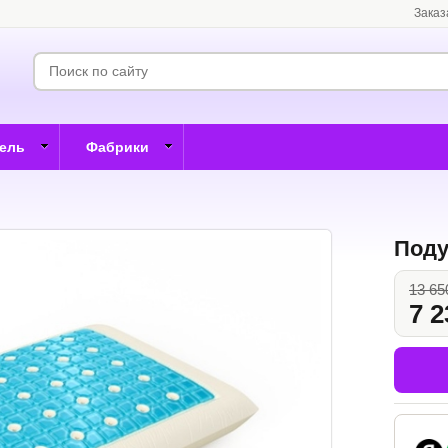
Заказ
бель
Фабрики
Поду
13 65
7 2