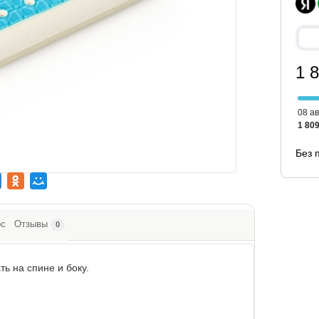
1 
08 ав
1 809
Без 
ос
Отзывы
0
ть на спине и боку.