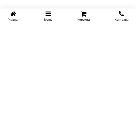
Главная
Меню
Корзина
Контакты
KROVATI-NOVOSIBIRSK.RU
+7 (383) 209 93 69
НСК
Работаем 10:00-22:00
Заказать обратный звонок
ИНФОРМАЦИЯ
Доставка
Контакты
Поставщикам