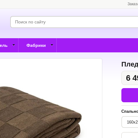
Заказ
бель
Фабрики
Плед
6 4
Спально