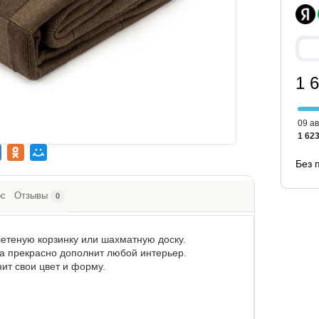
1 
09 ав
1 623
Без 
ос
Отзывы
0
летеную корзинку или шахматную доску.
а прекрасно дополнит любой интерьер.
ит свои цвет и форму.