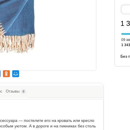
1 
09 ав
1 343
Без 
ос
Отзывы
0
сессуара — постелите его на кровать или кресло
собым уютом. А в дороге и на пикниках без столь