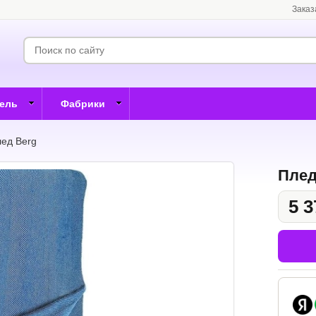
Заказ
бель
Фабрики
ед Berg
Плед
5 3