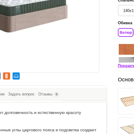
Спально
Обивка
Велюр
Показат
Основ
тии
Задать вопрос
Отзывы
0
т долговечность и естественную красоту
ённые углы царгового пояса и подсветка создают