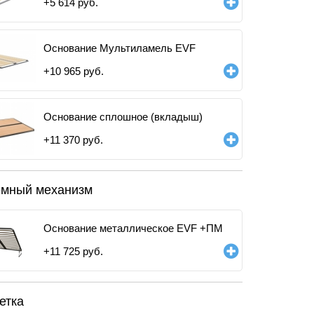
+
5 614
руб.
Основание Мультиламель EVF
+
10 965
руб.
Основание сплошное (вкладыш)
+
11 370
руб.
мный механизм
Основание металлическое EVF +ПМ
+
11 725
руб.
етка