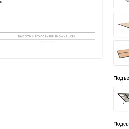
е.
высота изголовья/изножья, см.
106 / 39
оте при сборке.
 см), что предполагает возможность выбора
Подъе
ые)
Подсв