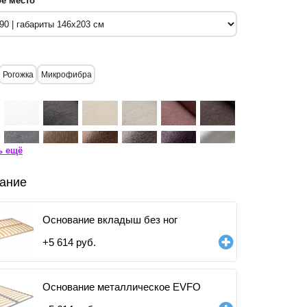
е место
Рогожка
Микрофибра
ь ещё
ание
Основание вкладыш без ног
+
5 614
руб.
Основание металлическое EVFO