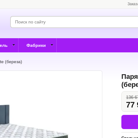
Заказ
бель
Фабрики
te (береза)
Паря
(бер
136 6
77 