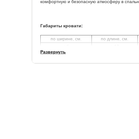
комфортную и безопасную атмосферу в спальн
Габариты кровати:
по ширине, см.
по длине, см.
+ 6
+ 13
Развернуть
Доступна регулировка уровня основания по выс
Имеется два уровня залегания матраса (6 и 10
высокого матраса.
Высота боковины: 28 см.
Просвет над полом: 11 см.
Полезная глубина ящика – 28 см / 15 см(боков
ПОЧЕМУ СТОИТ ВЫБРАТЬ FLYWOOD?