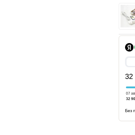
ает кровать, но и обеспечивает дополнительный
создавая приятное тактильное ощущение.
т долговечность и устойчивость кровати
ая функция, создающая мягкое и уютное
омфортной атмосфере и удобству перед сном.
вращают кровать в комплексный предмет мебели,
дополнительные функциональные элементы, что
.
32
07 ав
32 90
Без 