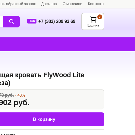
ать обратный звонок
Доставка
О магазине
Контакты
0
+7 (383) 209 93 69
НСК
Корзина
щая кровать FlyWood Lite
еза)
70 руб.
- 43%
902 руб.
В корзину