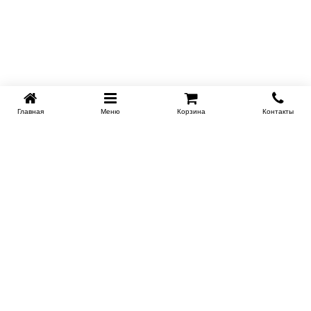
Главная
Меню
Корзина
Контакты
KROVATI-NOVOSIBIRSK.RU
+7 (383) 209 93 69
НСК
Работаем 10:00-22:00
Заказать обратный звонок
ИНФОРМАЦИЯ