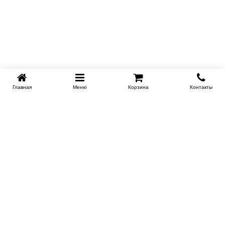
Главная
Меню
Корзина
Контакты
KROVATI-NOVOSIBIRSK.RU
+7 (383) 209 93 69
НСК
Работаем 10:00-22:00
Заказать обратный звонок