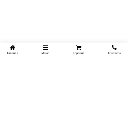
Главная
Меню
Корзина
Контакты
KROVATI-NOVOSIBIRSK.RU
+7 (383) 209 93 69
НСК
Работаем 10:00-22:00
Заказать обратный звонок