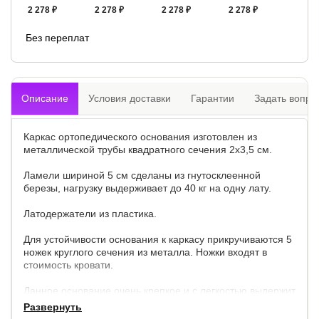
2 278 ₽
2 278 ₽
2 278 ₽
2 278 ₽
Без переплат
Описание
Условия доставки
Гарантии
Задать вопро
Каркас ортопедического основания изготовлен из
металлической трубы квадратного сечения 2х3,5 см.
Ламели шириной 5 см сделаны из гнутосклеенной
березы, нагрузку выдерживает до 40 кг на одну лату.
Латодержатели из пластика.
Для устойчивости основания к каркасу прикручиваются 5
ножек круглого сечения из металла. Ножки входят в
стоимость кровати.
Данное основание очень крепкое и с легкостью выдержит
120 кг. на одно спальное место.
Развернуть