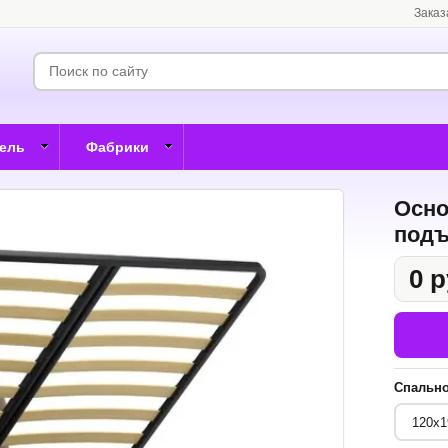
Заказ
бель
Фабрики
Осно
под
0 р
Спально