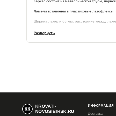
Каркас состоит из металлической трубы, черног
Ламели вставлены в пластиковые латофлексы.
Ширина ламели 65 мм, расстояние между ламе
Развернуть
Основание не разборное.
Купить в 1 клик
Все модификации:
120x190
120x195
120x200
140x190
1
160x200
180x190
180x195
180x200
2
KROVATI-
ИНФОРМАЦИЯ
NOVOSIBIRSK.RU
Доставка