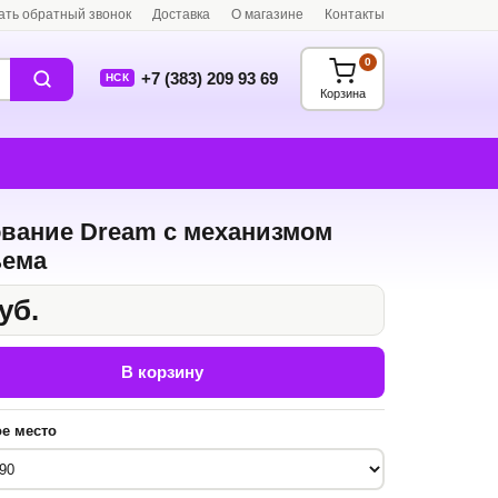
ать обратный звонок
Доставка
О магазине
Контакты
0
+7 (383) 209 93 69
НСК
Корзина
вание Dream c механизмом
ъема
уб.
В корзину
е место