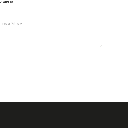
о цвета.
лями 75 мм.
40x195
140x200
160x190
160x195
00x200