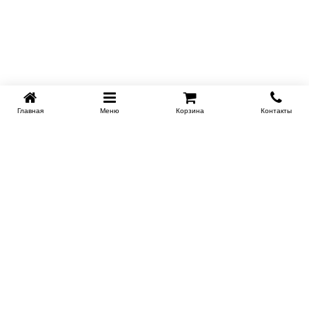
Главная
Меню
Корзина
Контакты
KROVATI-NOVOSIBIRSK.RU
+7 (383) 209 93 69
НСК
Работаем 10:00-22:00
Заказать обратный звонок
ИНФОРМАЦИЯ