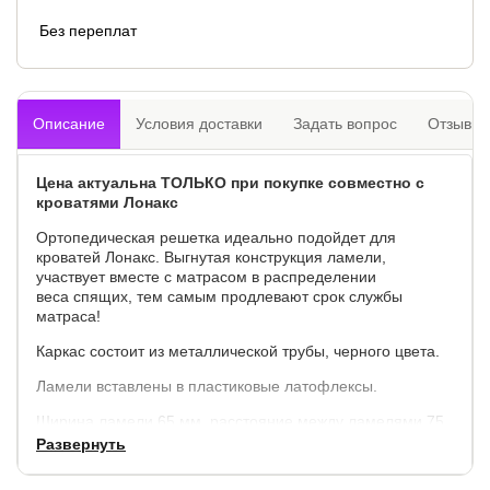
Без переплат
Описание
Условия доставки
Задать вопрос
Отзывы
Цена актуальна ТОЛЬКО при покупке совместно с
кроватями Лонакс
Ортопедическая решетка идеально подойдет для
кроватей Лонакс. Выгнутая конструкция ламели,
участвует вместе с матрасом в распределении
веса спящих, тем самым продлевают срок службы
матраса!
Каркас состоит из металлической трубы, черного цвета.
Ламели вставлены в пластиковые латофлексы.
Ширина ламели 65 мм, расстояние между ламелями 75
мм.
Развернуть