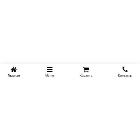
Главная
Меню
Корзина
Контакты
KROVATI-NOVOSIBIRSK.RU
+7 (383) 209 93 69
НСК
Работаем 10:00-22:00