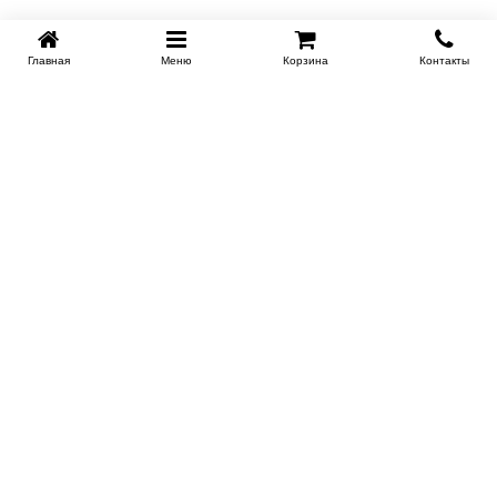
Главная
Меню
Корзина
Контакты
KROVATI-NOVOSIBIRSK.RU
+7 (383) 209 93 69
НСК
Работаем 10:00-22:00
Заказать обратный звонок
ИНФОРМАЦИЯ
Доставка
Контакты
Поставщикам
Гарантия и возврат