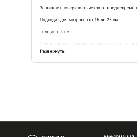
Защищает поверхность чехла от преджевремен
Подходит для матрасов от 15 до 27 см.
Толщина: 4 см.
Чехол: хлопковый жаккард, выстеганной на син
Развернуть
Гарантия: 2 года.
Купить в 1 клик
Все модификации:
80x190
80x195
80x200
90x190
90x19
140x190
140x195
140x200
160x190
1