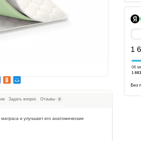
1 
08 ав
1 683
Без 
тии
Задать вопрос
Отзывы
0
ь матраса и улучшает его анатомические