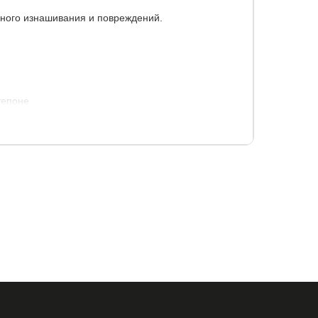
ного изнашивания и повреждений.
тепоне.
5
90x200
120x190
120x195
120x200
60x195
160x200
180x190
180x195