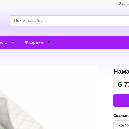
Заказ
бель
Фабрики
Нама
6 7
Спально