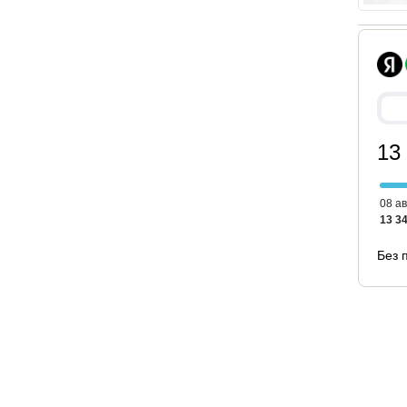
13
08 ав
13 34
Без 