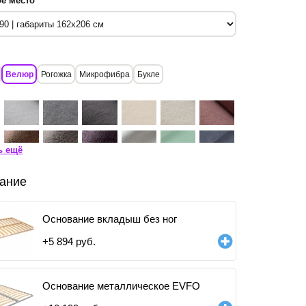
е место
Велюр
Рогожка
Микрофибра
Букле
ь ещё
ание
Основание вкладыш без ног
+
5 894
руб.
Основание металлическое EVFO