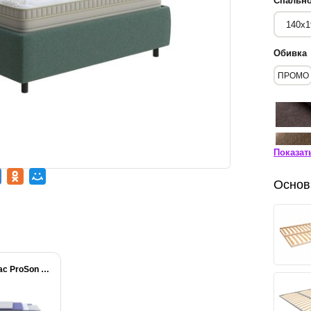
Спально
Обивка
ПРОМО
Показат
Основ
Матрас ProSon Active...