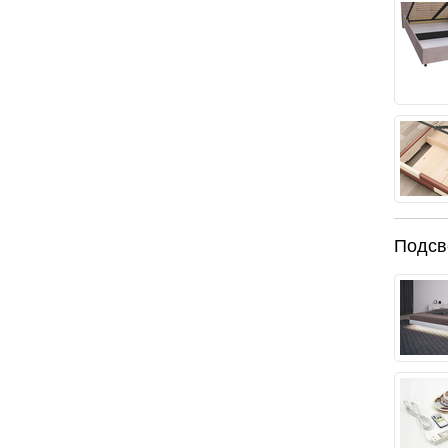
быть установлено на 2-х разных уровнях
и от выбранного основания и выбранной глубины
Подсв
механизмом и ящиком для белья.