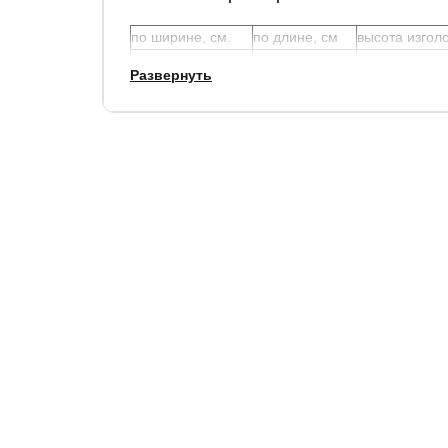
по ширине, см.
по длине, см
высота изголо
+ 22
+ 16
134
Развернуть
Просвет между полом и кроватью - 10 см.
Толщина царги - 4 см.
Толщина изголовья - от 4 до 10 см.
Высота матраса: 20-38 см.
Обращаем ваше внимание
— кол-во полосок на изголовье:
10 шт. для ширины 140 см
11 шт. для ширины 160 см.