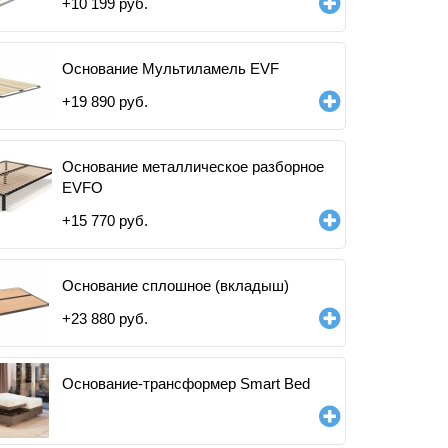
+
10 199
руб.
Основание Мультиламель EVF
+
19 890
руб.
Основание металлическое разборное
EVFO
+
15 770
руб.
Основание сплошное (вкладыш)
+
23 880
руб.
Основание-трансформер Smart Bed