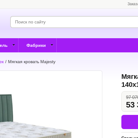
Заказ
бель
Фабрики
ек
/
Мягкая кровать Majesty
Мягк
140x
97 07
53 