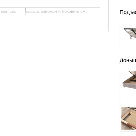
вья, см.
высота изножья и боковин, см.
Подъе
44
Доны