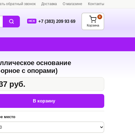
ать обратный звонок
Доставка
О магазине
Контакты
0
+7 (383) 209 93 69
НСК
Корзина
ллическое основание
борное с опорами)
37 руб.
В корзину
е место