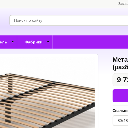
Заказ
бель
Фабрики
Мета
(раз
9 7
Спально