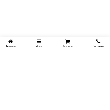
Главная
Меню
Корзина
Контакты
KROVATI-NOVOSIBIRSK.RU
+7 (383) 209 93 69
НСК
Работаем 10:00-22:00
Заказать обратный звонок