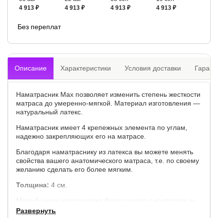
4 913 ₽
4 913 ₽
4 913 ₽
4 913 ₽
Без переплат
Описание
Характеристики
Условия доставки
Гарант
Наматрасник Max позволяет изменить степень жесткости
матраса до умеренно-мягкой. Материал изготовления —
натуральный латекс.
Наматрасник имеет 4 крепежных элемента по углам,
надежно закрепляющих его на матрасе.
Благодаря наматраснику из латекса вы можете менять
свойства вашего анатомического матраса, т.е. по своему
желанию сделать его более мягким.
Толщина:
4 см.
Мягкий чехол из трикотажа белого цвета с контрастным
кантом, простеганный на объемном синтепоне,
Состав
Развернуть
чехла:
трикотаж, наполнитель: гипоаллергенное волокно