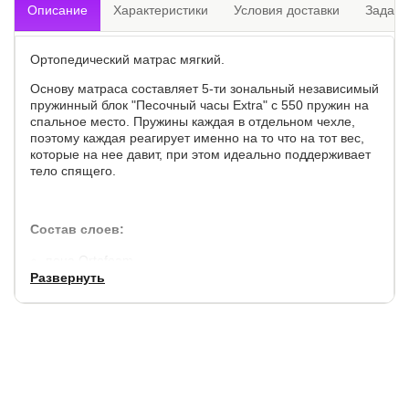
Описание
Характеристики
Условия доставки
Задать
Ортопедический матрас мягкий.
Основу матраса составляет 5-ти зональный независимый
пружинный блок "Песочный часы Extra" с 550 пружин на
спальное место. Пружины каждая в отдельном чехле,
поэтому каждая реагирует именно на то что на тот вес,
которые на нее давит, при этом идеально поддерживает
тело спящего.
Состав слоев:
пена Ortofoam
Развернуть
войлок
5-зонный независимый пружинный блок Песочные
часы 256 шт/м2
войлок
пена Ortofoam
несъемный чехол: объемный жаккард, простеганный
на ППУ.