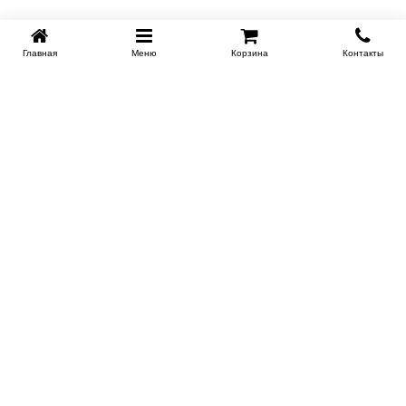
Главная
Меню
Корзина
Контакты
KROVATI-NOVOSIBIRSK.RU
+7 (383) 209 93 69
НСК
Работаем 10:00-22:00
Заказать обратный звонок
ИНФОРМАЦИЯ
Доставка
Контакты
Поставщикам
Гарантия и возврат