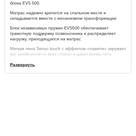
блока EVS 500.
Матрас надежно крепится на спальном месте и
складывается вместе с механизмом трансформации.
Блок независимых пружин EVS500 обеспечивает
грамотную поддержку позвоночника и распределяет
нагрузку, приходящуюся на матрас.
Мягкая пена Senso touch с эффектом «памяти» окружает
вас комфортом со всех сторон и дарит всему телу
истинное расслабление. Пена Ormafoam дает
Развернуть
дополнительный комфорт и поддержк
Чехол матраса:
трикотаж Smart Sleep.
Нагрузка на одно спальное место
до 100 кг.
Высота
матраса 16 см.
Обращаем ваше внимание, что допуск по высоте
составляет ± 25 мм.
Гарантия на матрас
1,5 года.
При покупке к матрасу наматрасника с бортами -
гарантия 5 лет.