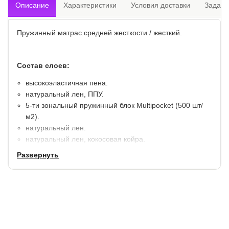
Описание
Характеристики
Условия доставки
Задать
Пружинный матрас.средней жесткости / жесткий.
Состав слоев:
высокоэластичная пена.
натуральный лен, ППУ.
5-ти зональный пружинный блок Multipocket (500 шт/
м2).
натуральный лен.
натуральный лен, кокосовая койра.
блок пружин усилен по углам вставками из пены.
Развернуть
несъемный чехол с современной зональной стежкой
из трикотажной ткани Bio Sleep, простеганный на
гипоаллергенном волокне.
Максимальный вес на 1 спальное место: 140 кг.
Высота: 22 см.
Гарантия:
18 месяцев.