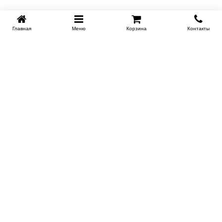
Главная
Меню
Корзина
Контакты
KROVATI-NOVOSIBIRSK.RU
+7 (383) 209 93 69
НСК
Работаем 10:00-22:00
Заказать обратный звонок
ИНФОРМАЦИЯ
Доставка
Купить в 1 клик
Контакты
Поставщикам
Гарантия и возврат