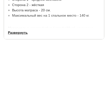
Сторона 2 - жёсткая
Высота матраса - 20 см.
Максимальный вес на 1 спальное место - 140 кг.
Материалы:
струттофабер (ортофайбер), кокосовая
койра.
Развернуть
В стандартную комплектацию входит мягкий
трикотажный чехол, простеганный на синтепоне.
Гарантия:
1,5 года.
Купить в 1 клик