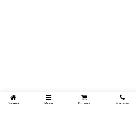
Главная
Меню
Корзина
Контакты
KROVATI-NOVOSIBIRSK.RU