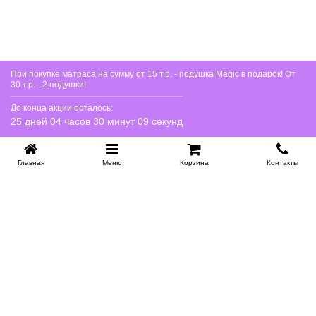
При покупке матраса на сумму от 15 т.р. - подушка Magic в подарок! От
30 т.р. - 2 подушки!
До конца акции осталось:
25 дней 04 часов 30 минут 09 секунд
Главная
Меню
Корзина
Контакты
KROVATI-NOVOSIBIRSK.RU
+7 (383) 209 93 69
НСК
Работаем 10:00-22:00