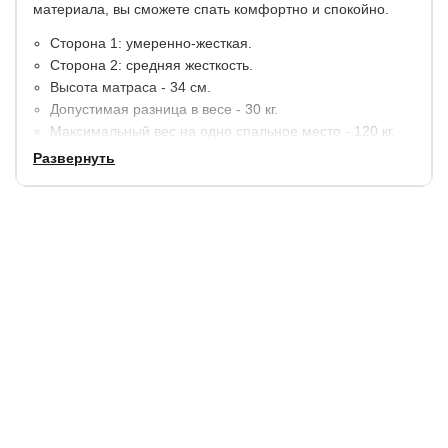
материала, вы сможете спать комфортно и спокойно.
Сторона 1: умеренно-жесткая.
Сторона 2: средняя жесткость.
Высота матраса - 34 см.
Допустимая разница в весе - 30 кг.
Максимальный вес на одно спальное место - 120 кг.
Развернуть
Материалы:
Высокоэластичная пена с рельефом Ergo Foam - 3 см.
Холлофайбер - 3 см.
ППУ (Искусственный латекс) - 3 см.
Независимый пружинный блок TFK (250 пружин на 1
м2.)
ППУ (Искусственный латекс) - 3 см.
2 слоя холлофайбера - 3 см.
В стандартную комплектацию входит несъемный чехол
SoftTech из трикотажной ткани, простеганной на
антиаллергенном волокне - холконе (250 гр./м2).