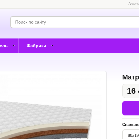
Заказ
бель
Фабрики
Матр
16 
Спально