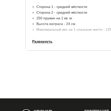
Сторона 1 - средней жёсткости
Сторона 2 - средней жёсткости
250 пружин на 1 кв. м.
Высота матраса - 24 см.
Максимальный вес на 1 спальное место - 125 
Развернуть
Материалы:
пена с памятью формы, кокосовая
пенополиуретаном (ППУ).
В стандартную комплектацию входит мягкий тр
Гарантия:
5 лет.
Купить в 1 клик
Все модификации: