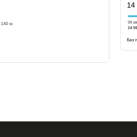
14
08 ав
140 кг.
14 50
Без 
и наматрасника)