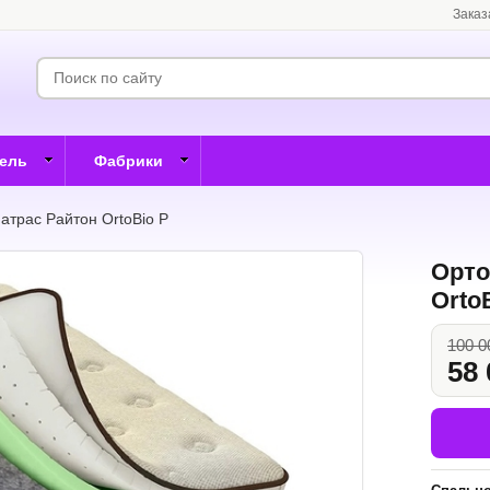
Заказ
бель
Фабрики
атрас Райтон OrtoBio P
Орто
Orto
100 0
58 