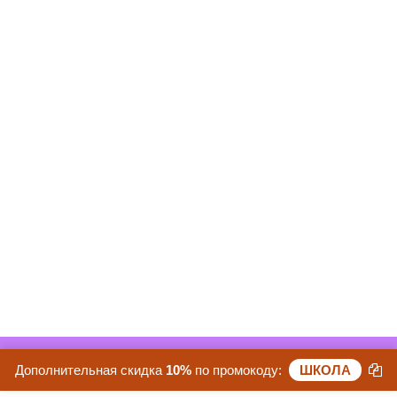
Скидка 30%. До конца акции осталось:
Дополнительная скидка
10%
по промокоду:
ШКОЛА
24 дней 20 часов 38 минут 22 секунд