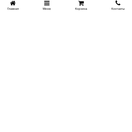
Главная
Меню
Корзина
Контакты
KROVATI-NOVOSIBIRSK.RU
+7 (383) 209 93 69
НСК
Работаем 10:00-22:00
Заказать обратный звонок
ИНФОРМАЦИЯ
Доставка
Контакты
Поставщикам
Гарантия и возврат
О магазине