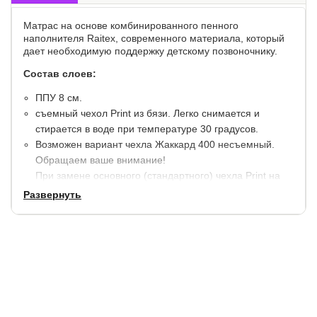
Матрас на основе комбинированного пенного
наполнителя Raitex, современного материала, который
дает необходимую поддержку детскому позвоночнику.
Состав слоев:
ППУ 8 см.
съемный чехол Print из бязи. Легко снимается и
стирается в воде при температуре 30 градусов.
Возможен вариант чехла Жаккард 400 несъемный.
Обращаем ваше внимание!
При замене основного (стандартного) чехла Print на
чехол Жаккард 400, общая высота матраса
Развернуть
увеличится на 2 см.
высота матраса - 9 см.
максимальный вес на одно спальное место - 90 кг.
для детей от 1 до 6 лет.