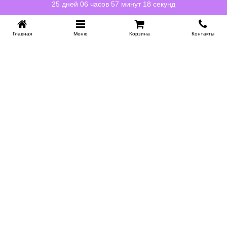
25 дней 06 часов 57 минут 18 секунд
Главная
Меню
Корзина
Контакты
KROVATI-NOVOSIBIRSK.RU
+7 (383) 209 93 69
НСК
Работаем 10:00-22:00
Заказать обратный звонок
ИНФОРМАЦИЯ
Доставка
Контакты
Поставщикам