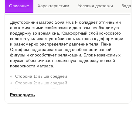
Описание
Характеристики
Условия доставки
Задать
Двусторонний матрас Sova Plus F обладает отличными
анатомическими свойствами и даст вам необходимую
поддержку во время сна. Комфортный слой кокосового
волокна усиливает устойчивость матраса к деформации
и равномерно распределяет давление тела. Пена
Ортофом подстраивается под особенности вашей
фигуры и способствует релаксации. Блок независимых
пружин обеспечивает зональную поддержку по всей
поверхности матраса.
Сторона 1: выше средней
Сторона 2: выше средней
Высота матраса - 20 см.
Развернуть
Допустимая разница в весе - 20 кг.
Максимальный вес на одно спальное место - 115 кг.
Модель поставляется в скрученном виде.
Материалы:
Ортоформ - 1 см.