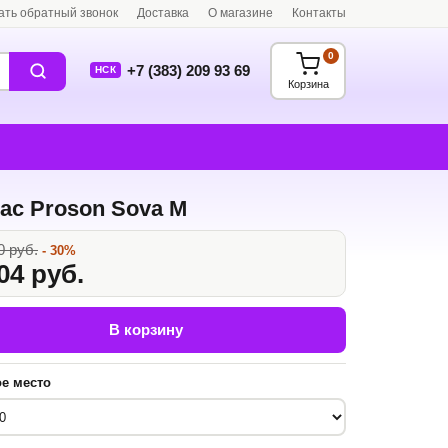
ать обратный звонок
Доставка
О магазине
Контакты
0
+7 (383) 209 93 69
НСК
Корзина
ас Proson Sova M
0 руб.
- 30%
04 руб.
В корзину
е место