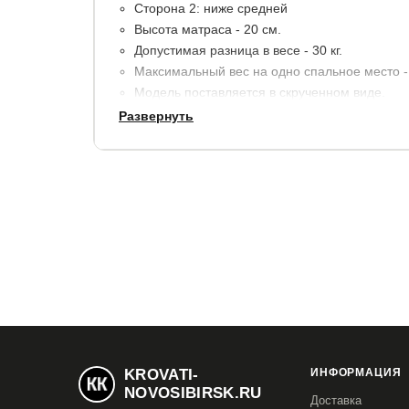
Сторона 2: ниже средней
Высота матраса - 20 см.
Допустимая разница в весе - 30 кг.
Максимальный вес на одно спальное место - 
Модель поставляется в скрученном виде.
Развернуть
Материалы:
Ячеистый Ортофом - 2 см.
Термовойлок.
Блок независимых пружин - 14 см.
Короб из Ортофом по периметру.
Ячеистый Ортофом - 2 см.
В стандартную комплектацию входит несъемный
цвета с содержанием хлопка в сочетании с бур
с хлопковыми волокнами, простеганный на синт
рогожка, цвет серый, простеган на ППУ.
KROVATI-
ИНФОРМАЦИЯ
NOVOSIBIRSK.RU
Доставка