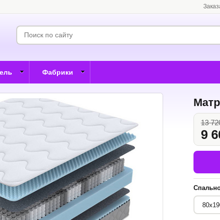
Заказ
бель
Фабрики
Матр
13 72
9 6
Спально