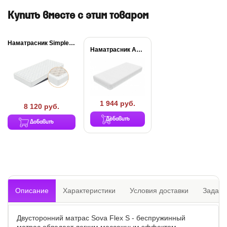
Купить вместе с этим товаром
Наматрасник Simple Plus
Наматрасник Aqua Stop...
1 944 руб.
8 120 руб.
Добавить
Добавить
Описание
Характеристики
Условия доставки
Задать
Двусторонний матрас Sova Flex S - беспружинный
матрас обладает легким массажным эффектом.