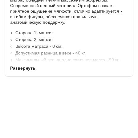
Современный пенный материал Ортофом создает
приятное ощущение мягкости, отлично адаптируется к
изгибам фигуры, обеспечивая правильную
анатомическую поддержку.
Сторона 1: мягкая
Сторона 2: мягкая
Высота матраса - 8 см.
Допустимая разница в весе - 40 кг.
Максимальный вес на одно спальное место - 90 кг.
Модель поставляется в скрученном виде.
Развернуть
Материалы:
Ячеистый Ортофом - 2 см.
Ортофом повышенной жесткости - 2 см.
Ячеистый Ортофом - 2 см.
В стандартную комплектацию входит несъемный чехол
Омега Relax+Mildex из трикотажа белого цвета с
содержанием хлопка в сочетании с бурлетом из
мебельной ткани. Чехол: белый трикотаж с хлопковыми
волокнами, простеганный на синтепоне 250 гр/м2.