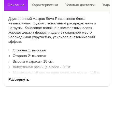
Описание
Характеристики
Условия доставки
Задать
Двусторонний матрас Sova F на основе блока
независимых пружин с зональным распределением
нагрузки. Кокосовое волокно в комфортных слоях
хорошо держит форму, наделяет спальное место
необходимой упругостью, усиливая анатомический
эффект.
Сторона 1: высокая
Сторона 2: высокая
Высота матраса - 18 см.
Допустимая разница в весе - 20 кг.
Максимальный вес на одно спальное место - 115 кг.
Модель поставляется в скрученном виде.
Развернуть
Материалы:
Кокос - 1 см.
Блок независимых пружин - 14 см.
Короб из Ортофом по периметру.