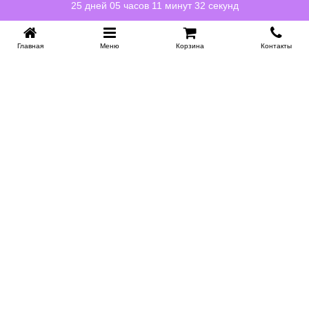
25 дней 05 часов 11 минут 31 секунд
Главная
Меню
Корзина
Контакты
KROVATI-NOVOSIBIRSK.RU
+7 (383) 209 93 69
НСК
Работаем 10:00-22:00
Заказать обратный звонок
ИНФОРМАЦИЯ
Доставка
Контакты
Поставщикам