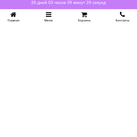
26 дней 03 часов 39 минут 29 секунд
Главная
Меню
Корзина
Контакты
KROVATI-NOVOSIBIRSK.RU
+7 (383) 209 93 69
НСК
Работаем 10:00-22:00
Заказать обратный звонок
ИНФОРМАЦИЯ
Доставка
Контакты
Поставщикам