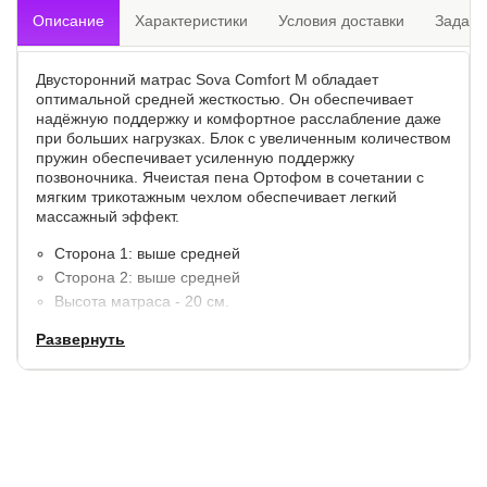
Описание
Характеристики
Условия доставки
Задать
Двусторонний матрас Sova Comfort M обладает
оптимальной средней жесткостью. Он обеспечивает
надёжную поддержку и комфортное расслабление даже
при больших нагрузках. Блок с увеличенным количеством
пружин обеспечивает усиленную поддержку
позвоночника. Ячеистая пена Ортофом в сочетании с
мягким трикотажным чехлом обеспечивает легкий
массажный эффект.
Сторона 1: выше средней
Сторона 2: выше средней
Высота матраса - 20 см.
Допустимая разница в весе - 20 кг.
Развернуть
Максимальный вес на одно спальное место - 130 кг.
Модель поставляется в не скрученном виде.
Материалы:
Ячеистый Ортоформ - 2 см.