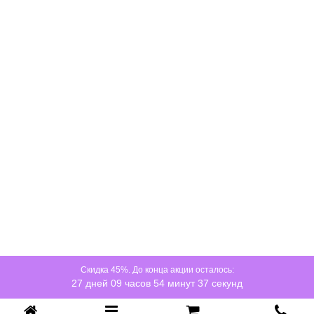
на матрас в области таза, чем в других во время
эксплуатации.
При этом важно правильно расположить
матрас:
ориентируйтесь на этикетку, на матрасе она
должна находиться со стороны головы или ног.
Срок службы
: 15 лет.
Гарантия:
1,5 года (15 лет - при покупке и эксплуатации
с защитным чехлом бренда Райтон).
Скидка 45%. До конца акции осталось:
27 дней 09 часов 54 минут 37 секунд