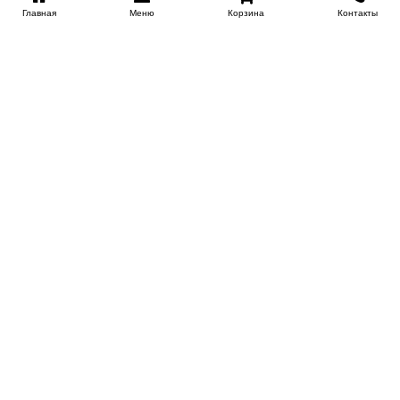
Главная
Меню
Корзина
Контакты
KROVATI-NOVOSIBIRSK.RU
+7 (383) 209 93 69
НСК
Работаем 10:00-22:00
Заказать обратный звонок
ИНФОРМАЦИЯ
Доставка
Контакты
Поставщикам
Гарантия и возврат
О магазине