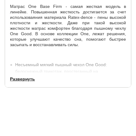
Матрас One Base Firm - самая жесткая модель в
линейке. Повышенная жесткость достигается за счет
использоваяния материала Ratex-dence - пены высокой
плотности и жесткости. Даже при такой высокой
жесткости матрас комфортен благодаря пышному чехлу
One Good. В основе коллекции One, лежат решения,
которые улучшают качество сна, помогают быстрее
засыпать и восстанавливать силы.
Несъемный мягкий пышный чехол One Good:
белоснежный трикотаж, простеганный на
высокообъемном волокне, обеспечиват
Развернуть
дополнительный комфорт во время сна.
Высота матраса - 24 см.
Допустима разница в весе между спящими до 30 кг.
Максимальный вес на одно спальное место - 140 кг.
Поставляется в скрученном виде.
Угол трансформации: 90°.
Высота: 24 см.
Состав слоев: