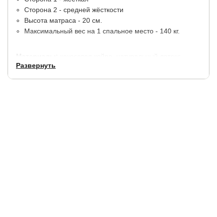
Сторона 2 - средней жёсткости
Высота матраса - 20 см.
Максимальный вес на 1 спальное место - 140 кг.
Материалы:
кокосовая койра, натуральный латекс.
Развернуть
В стандартную комплектацию входит мягкий
трикотажный чехол, простеганный на синтепоне.
Гарантия:
1,5 года.
Купить в 1 клик