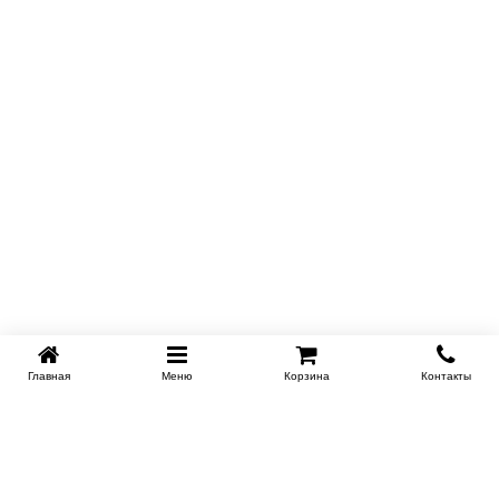
Главная
Меню
Корзина
Контакты
KROVATI-NOVOSIBIRSK.RU