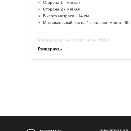
Сторона 1 - мягкая
Сторона 2 - мягкая
Высота матраса - 14 см.
Максимальный вес на 1 спальное место - 90 к
Материалы:
пенополиуретан (ППУ).
Развернуть
В стандартную комплектацию входит чехол из ж
Гарантия:
1,5 года.
Купить в 1 клик
Все модификации:
80x190
80x195
80x200
90x190
90x19