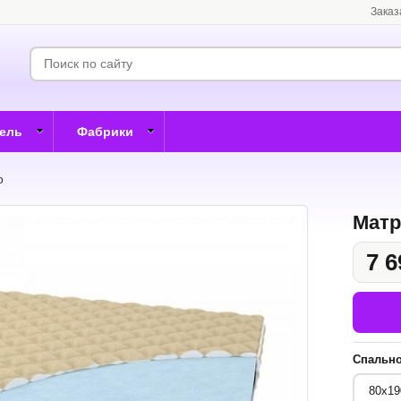
Заказ
бель
Фабрики
о
Матр
7 6
Спально