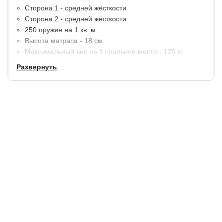
Сторона 1 - средней жёсткости
Сторона 2 - средней жёсткости
250 пружин на 1 кв. м.
Высота матраса - 18 см.
Максимальный вес на 1 спальное место - 120 кг.
Развернуть
Материалы:
пенополиуретан (ППУ), кокосовая койра,
термовойлок. По краям дополнительное усиление
пенополиуретаном (ППУ).
В стандартную комплектацию входит чехол из хлопкового
жаккарда, простеганный на синтепоне.
Гарантия:
5 лет.
Купить в 1 клик