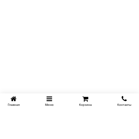
Главная
Меню
Корзина
Контакты
KROVATI-NOVOSIBIRSK.RU