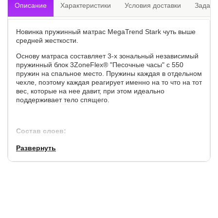
Описание
Характеристики
Условия доставки
Задать
Новинка пружинный матрас MegaTrend Stark чуть выше
средней жесткости.
Основу матраса составляет 3-х зональный независимый
пружинный блок 3ZoneFlex® "Песочные часы" с 550
пружин на спальное место. Пружины каждая в отдельном
чехле, поэтому каждая реагирует именно на то что на тот
вес, которые на нее давит, при этом идеально
поддерживает тело спящего.
Состав слоев:
Натуральный латекс 1 см.
Развернуть
Кокосовая койра 1 см.
3-х зонный блок независимых пружин 3ZoneFlex (256
шт./м2) усилен в середине пружинами «Песочные
часы»;
Кокосовая койра 1 см.
Натуральный латекс 1 см.