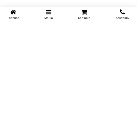
Главная
Меню
Корзина
Контакты
KROVATI-NOVOSIBIRSK.RU
+7 (383) 209 93 69
НСК
Работаем 10:00-22:00
Заказать обратный звонок
ИНФОРМАЦИЯ
Доставка
Контакты
Поставщикам
Гарантия и возврат