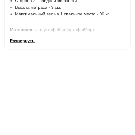
Сторона 2 - средней жёсткости
Высота матраса - 9 см.
Максимальный вес на 1 спальное место - 90 кг.
Материалы:
струттофабер (ортофайбер).
В стандартную комплектацию входит чехол из хлопкового
Развернуть
жаккарда, простеганный на синтепоне.
Гарантия:
1,5 года.
Купить в 1 клик