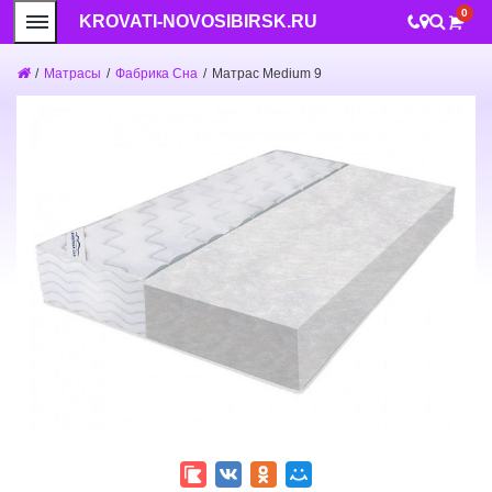
0
KROVATI-NOVOSIBIRSK.RU
/
Матрасы
/
Фабрика Сна
/
Матрас Medium 9