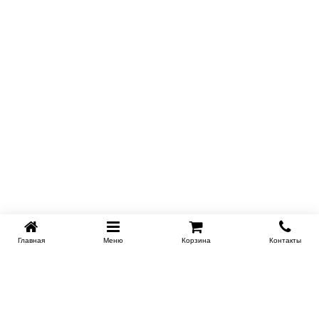
Главная
Меню
Корзина
Контакты
KROVATI-NOVOSIBIRSK.RU