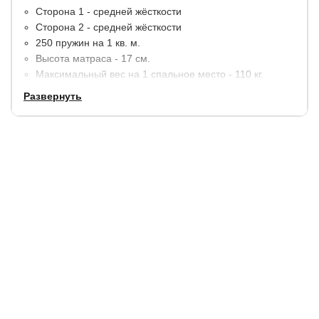
Сторона 1 - средней жёсткости
Сторона 2 - средней жёсткости
250 пружин на 1 кв. м.
Высота матраса - 17 см.
Максимальный вес на 1 спальное место - 110 кг.
Развернуть
Материалы:
кокосовая койра, термовойлок. По краям
усиление пенополиуретаном (ППУ).
В стандартную комплектацию входит чехол из хлопкового
жаккарда, простеганный на синтепоне.
Гарантия:
5 лет.
Купить в 1 клик