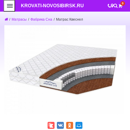
0
KROVATI-NOVOSIBIRSK.RU
/
Матрасы
/
Фабрика Сна
/
Матрас Квеснел