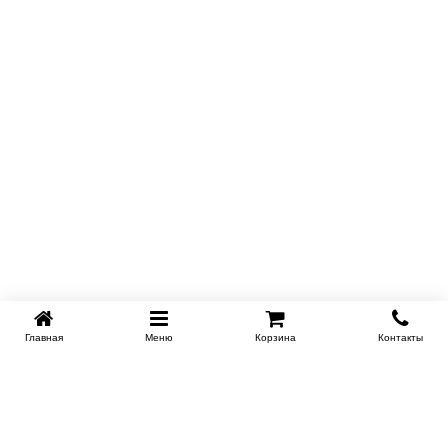
Главная
Меню
Корзина
Контакты
KROVATI-NOVOSIBIRSK.RU