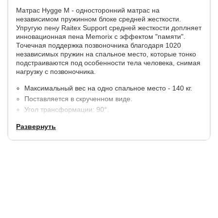
Матрас Hygge M - односторонний матрас на
независимом пружинном блоке средней жесткости.
Упругую пену Raitex Support средней жесткости доплняет
инновационная пена Memorix с эффектом "памяти".
Точечная поддержка позвоночника благодаря 1020
независимых пружин на спальное место, которые тонко
подстраиваются под особенности тела человека, снимая
нагрузку с позвоночника.
Максимальный вес на одно спальное место - 140 кг.
Поставляется в скрученном виде.
Угол трансформации: 90°.
Высота: 28 см.
Развернуть
Состав слоев:
Memorix принимает форму тела спящего.
SpanFiber предохраняет наполнители от
изнашивания.
S1000 независимый пружинный блок, укрепленный в
центре.
Ratex Support обеспечивает поддержку позвоночника
и служит надежной основой.