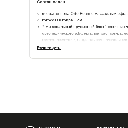
Состав слоев:
ячеистая пена Orto Foam с массажным эфф
кокосовая койра 1 см.
7-ми зональный пружинный блок “песочные ч
ортопедического эффекта: матрас прекрасно 
каждое движение, поддерживая позвоночник
кокосовая койра 1 см.
Развернуть
натуральный латекс 1 см.
трикотажный несъемный чехол с опцией “зи
сна в любое время года.
максимальный вес на 1 спальное место: свыш
высота: 22 см.
Гарантия:
10 лет.
Срок службы:
до 25 лет.
Купить в 1 клик