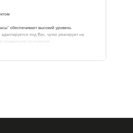
ектом
асы” обеспечивает высокий уровень
адаптируется под Вас, чутко реагирует на
 в правильном положении.
ма-лето” формирует приятный микроклимат для
е 140 кг.