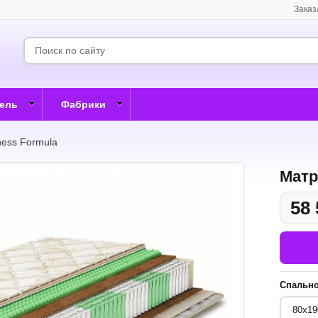
Заказ
бель
Фабрики
ness Formula
Матр
58 
Спально