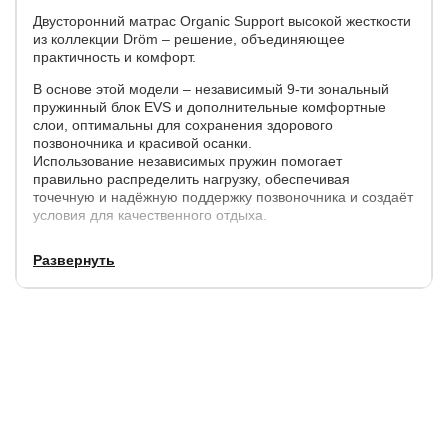
Двусторонний матрас Organic Support высокой жесткости
из коллекции Dröm – решение, объединяющее
практичность и комфорт.
В основе этой модели – независимый 9-ти зональный
пружинный блок EVS и дополнительные комфортные
слои, оптимальны для сохранения здорового
позвоночника и красивой осанки.
Использование независимых пружин помогает
правильно распределить нагрузку, обеспечивая
точечную и надёжную поддержку позвоночника и создаёт
условия для качественного отдыха.
Натуральный слой из волокон кокосовой пальмы придаёт
Развернуть
дополнительную жесткость и прочность изделию.
Чехол выполнен из белоснежной трикотажной ткани,
простеганной на синтепоне, с мебельным бурлетом
приятного серого цвета.
Высота матраса – 18 см.
Дополнительное преимущество этой модели в том, что
матрас поставляется в скрутке. Это существенно
облегчает его транспортировку и возможности хранения.