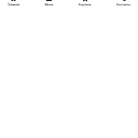
Главная
Меню
Корзина
Контакты
KROVATI-NOVOSIBIRSK.RU
+7 (383) 209 93 69
НСК
Работаем 10:00-22:00
Заказать обратный звонок
ИНФОРМАЦИЯ
Доставка
Контакты
Поставщикам
Гарантия и возврат
О магазине