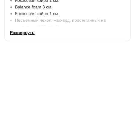
Кокосовая койра 1 см.
Balance foam 3 см.
Кокосовая койра 1 см.
Несъемный чехол: жаккард, простеганный на
синтепоне (100 гр/м3).
Развернуть
Высота матраса: 13 см.
Максимальная нагрузка на 1 спальное место 130 кг.
Гарантия:
2 года.