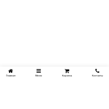
Купить в 1 клик
Главная
Меню
Корзина
Контакты
KROVATI-NOVOSIBIRSK.RU