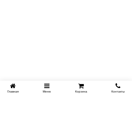
Купить в 1 клик
Главная
Меню
Корзина
Контакты
KROVATI-NOVOSIBIRSK.RU