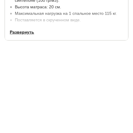
синтепоне (100 гр/м3).
Высота матраса: 20 см.
Максимальная нагрузка на 1 спальное место 115 кг.
Поставляется в скрученном виде.
Развернуть
Одна из сторон обладает жесткостью выше средней, т.к.
внешним слоем там служит жесткая и упругая кокосовая
койра, а вторая чуть мягче.
Гарантия:
2 года.