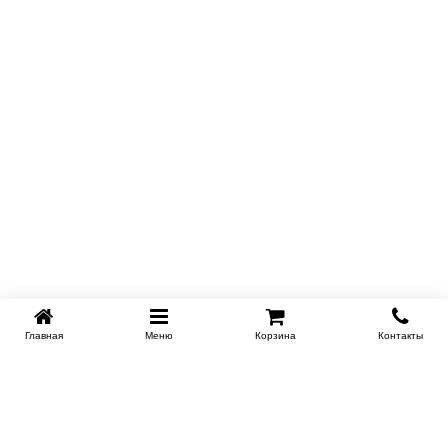
Главная
Меню
Корзина
Контакты
KROVATI-NOVOSIBIRSK.RU