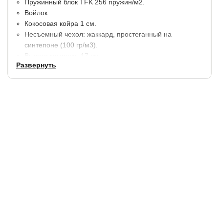
Пружинный блок TFK 256 пружин/м2.
Войлок
Кокосовая койра 1 см.
Несъемный чехол: жаккард, простеганный на
синтепоне (100 гр/м3).
Высота матраса: 17 см.
Развернуть
Максимальная нагрузка на 1 спальное место 110 кг.
Сторона 1: средняя жёсткость
Сторона 2: умеренно-жесткая
Гарантия:
6 месяцев.
Купить в 1 клик