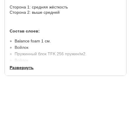
Сторона 1: средняя жёсткость
Сторона 2: выше средней
Состав слоев:
​Balance foam 1 см.
Войлок
Пружинный блок TFK 256 пружин/м2.
Войлок
Кокосовая койра 1 см.
Развернуть
Balance foam 1 см.
Несъемный чехол: жаккард, простеганный на
синтепоне (100 гр/м3).
Высота матраса: 18 см.
Максимальная нагрузка на 1 спальное место 110 кг.
Гарантия:
6 месяцев.