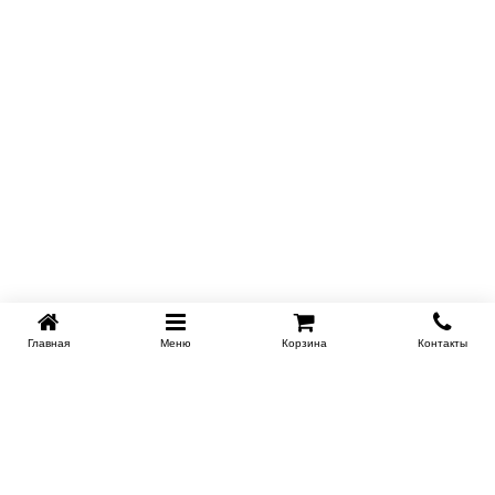
Главная
Меню
Корзина
Контакты
KROVATI-NOVOSIBIRSK.RU