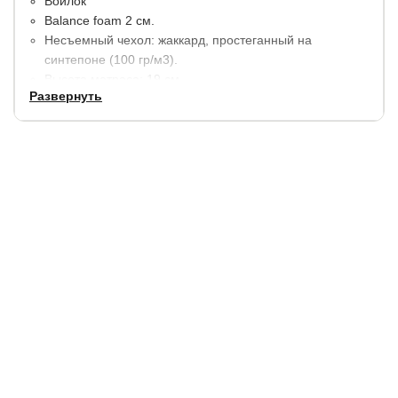
Войлок
​Balance foam 2 см.
Несъемный чехол: жаккард, простеганный на
синтепоне (100 гр/м3).
Высота матраса: 19 см.
Развернуть
Максимальная нагрузка на 1 спальное место 110 кг.
Гарантия:
6 месяцев.
Купить в 1 клик