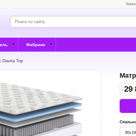
Заказ
бель
Фабрики
 Dianta Top
Матр
29 
Спально