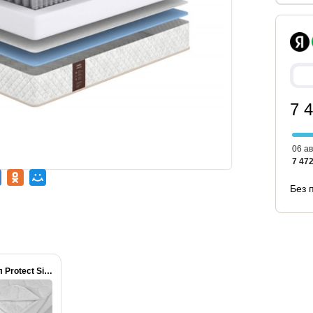
7 
06 ав
7 472
Без 
Чехол Protect Simple...