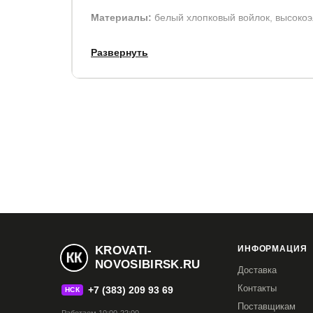
Материалы:
белый хлопковый войлок, высокоэ
В стандартную комплектацию входит чехол из в
Развернуть
трикотажа, стеганный на гипоаллергенном синт
Срок службы:
10 лет.
Гарантия:
2 года.
KROVATI-
ИНФОРМАЦИЯ
NOVOSIBIRSK.RU
Доставка
Контакты
+7 (383) 209 93 69
НСК
Поставщикам