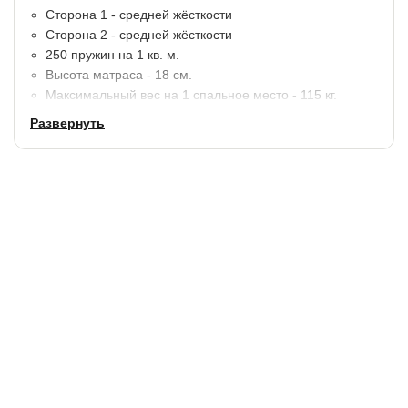
Сторона 1 - средней жёсткости
Сторона 2 - средней жёсткости
250 пружин на 1 кв. м.
Высота матраса - 18 см.
Максимальный вес на 1 спальное место - 115 кг.
Развернуть
Материалы:
пенополиуретан (ППУ), бикокос,
спанбонд. По краям дополнительное усиление
пенополиуретаном (ППУ).
В стандартную комплектацию входит чехол из хлопкового
жаккарда, простеганный на синтепоне.
Гарантия:
5 лет.
Купить в 1 клик