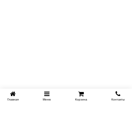
Главная
Меню
Корзина
Контакты
KROVATI-NOVOSIBIRSK.RU