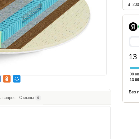
13
08 ав
13 09
Без 
ь вопрос
Отзывы
0