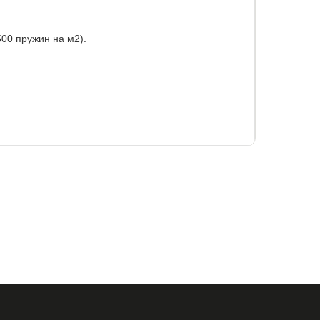
500 пружин на м2).
го хлопка, простеганный на синтепоне.
г.