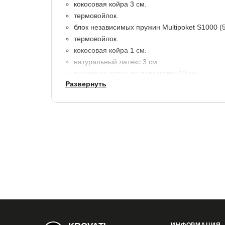
кокосовая койра 3 см.
термовойлок.
блок независимых пружин Multipoket S1000 (
термовойлок.
кокосовая койра 1 см.
натуральный латекс 3 см.
пенополиуретан по периметру 10 см.
Развернуть
несъемный жаккардовый чехол из натурально
высота: 21 см.
максимальный вес на 1 спальное место: 130 к
Гарантия:
18 месяцев.
Срок службы:
10 лет.
Купить в 1 клик
Все модификации:
d=200
d=210
d=220