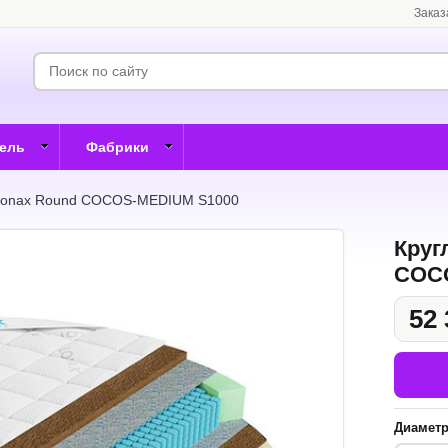
Заказ
бель
Фабрики
 Lonax Round COCOS-MEDIUM S1000
Круг
COC
52 
Диамет