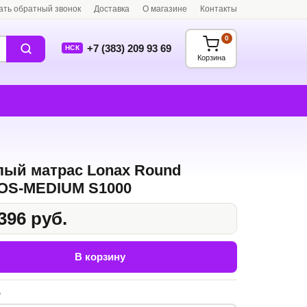
ать обратный звонок
Доставка
О магазине
Контакты
0
+7 (383) 209 93 69
НСК
Корзина
лый матрас Lonax Round
OS-MEDIUM S1000
396 руб.
В корзину
р