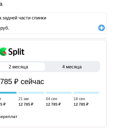
а
 задней части спинки
руб.
2 месяца
4 месяца
 785 ₽ сейчас
г
21 авг
04 сен
18 сен
5 ₽
12 785 ₽
12 785 ₽
12 785 ₽
переплат