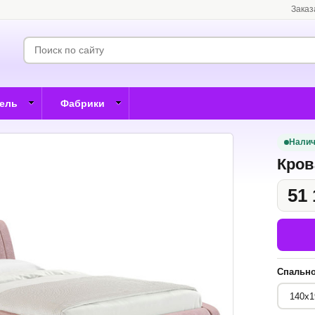
Заказ
бель
Фабрики
Налич
Кров
51 
Спально