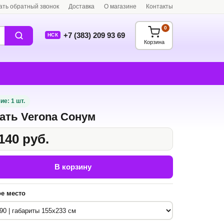
ать обратный звонок
Доставка
О магазине
Контакты
0
+7 (383) 209 93 69
НСК
Корзина
ие: 1 шт.
ать Verona Сонум
140 руб.
В корзину
е место