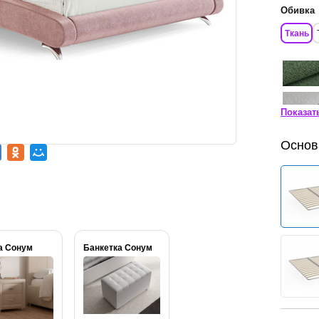
Обивка
Ткань
Показат
Основ
а Сонум
Банкетка Сонум