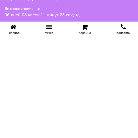
До конца акции осталось:
06 дней 08 часов 11 минут 22 секунд
Главная
Меню
Корзина
Контакты
KROVATI-NOVOSIBIRSK.RU
+7 (383) 209 93 69
НСК
Работаем 10:00-22:00
Заказать обратный звонок
ИНФОРМАЦИЯ
Доставка
Контакты