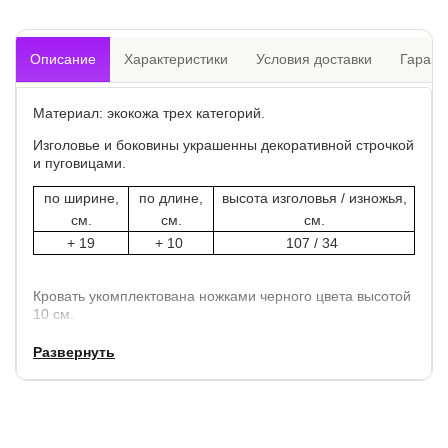
Описание
Характеристики
Условия доставки
Гарант
Материал: экокожа трех категорий.
Изголовье и боковины украшенны декоративной строчкой
и пуговицами.
по ширине,
по длине,
высота изголовья / изножья,
см.
см.
см.
+ 19
+ 10
107 / 34
Кровать укомплектована ножками черного цвета высотой
10 см.
Развернуть
Доп. опции:
замена пуговиц на стразы
ортопедические основания на выбор