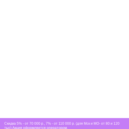
защиту без изменения мягкости ткани.
Не нагревается ли экокожа летом?
Современная экокожа “дышит” и не перегревается.
Однако если спальня выходит на солнечную сторону,
тканевая обивка будет комфортнее для тела.
Скидка 5% - от 70 000 р., 7% - от 110 000 р. (для Мск и МО- от 80 и 120
тыс) Акция оформляется оператором.